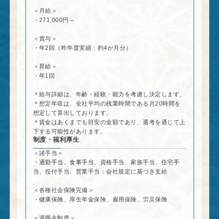
＜月給＞
・271,000円～
＜賞与＞
・年2回（昨年度実績：約4か月分）
＜昇給＞
・年1回
＊給与詳細は、年齢・経験・能力を考慮し決定します。
＊想定年収は、全社平均の残業時間である月20時間を
想定して算出しております。
＊賃金はあくまでも目安の金額であり、選考を通じて上
下する可能性があります。
制度・福利厚生
＜諸手当＞
・通勤手当、食事手当、資格手当、家族手当、住宅手
当、役付手当、営業手当：会社規定に基づき支給
＜各種社会保険完備＞
・健康保険、厚生年金保険、雇用保険、労災保険
＜退職金制度＞