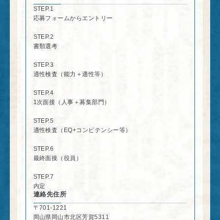
STEP.1
応募フォームからエントリー
STEP.2
書類選考
STEP.3
適性検査（能力＋適性等）
STEP.4
1次面接（人事＋募集部門）
STEP.5
適性検査（EQ+コンピテンシー等）
STEP.6
最終面接（役員）
STEP.7
内定
連絡先住所
〒701-1221
岡山県岡山市北区芳賀5311