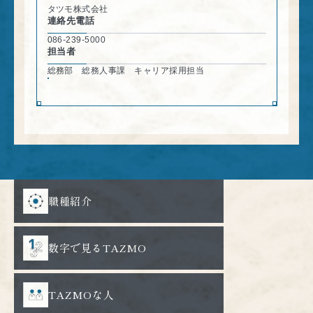
タツモ株式会社
連絡先電話
086-239-5000
担当者
総務部 総務人事課 キャリア採用担当
職種紹介
数字で見るTAZMO
TAZMOな人