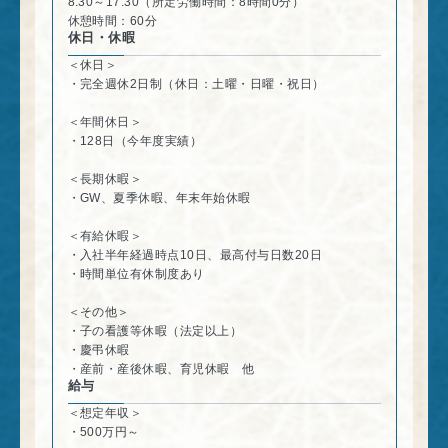
8:30～17:30（所定労働時間：8時間0分）
休憩時間：60分
休日・休暇
＜休日＞
・完全週休2日制（休日：土曜・日曜・祝日）
＜年間休日＞
・128日（今年度実績）
＜長期休暇＞
・GW、夏季休暇、年末年始休暇
＜有給休暇＞
・入社半年経過時点10日、最高付与日数20日
・時間単位有休制度あり
＜その他＞
・子の看護等休暇（法定以上）
・慶弔休暇
・産前・産後休暇、育児休暇 他
給与
＜想定年収＞
・500万円～