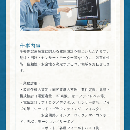
仕事内容
半導体製造装置に関わる電気設計を担当いただきます。
配線・回路・センサー・モーター等を中心に、装置の性
能・信頼性・安全性を決定づけるコア領域をお任せしま
す。
＜業務詳細＞
・装置仕様の策定：顧客要求の整理、要件定義、見積・
構成検討（電源容量、I/O点数、セーフティレベル等）
・電気設計：アナログ／デジタル、センサー信号、ノイ
ズ対策（シールド・グラウンディング・フィルタ）、
安全回路／インターロック／マイコンボー
ド／PLC／モーション／サーボ／
ロボット／各種フィールドバス（例：