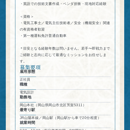
・英語での技術文書作成・ベンダ折衝・現地対応経験
＜資格＞
・電気工事士／電気主任技術者／安全（機能安全）関連
の有資格者歓迎
・第一種運転免許普通自動車
＊目安となる経験年数は問いません。若手〜即戦力まで
ご経験と志向に応じて最適なミッションをお任せしま
す。
募集要項
雇用形態
正社員
職種
電気設計
勤務地
岡山本社（岡山県岡山市北区芳賀5311）
最寄り駅
JR山陽本線／岡山駅（岡山駅から車で20分程度）
就業時間