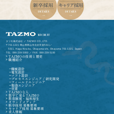
タツモ株式会社 ／ TAZMO CO.,LTD.
701-1221 岡山県岡山市北区芳賀5311／
5311, Haga Kita-ku, Okayama-shi, Okayama 701-1221, Japan
TEL: 086-239-5000 ／ FAX: 086-239-5100
TAZMOの技術と歴史
職種紹介
機械設計
電気設計
ソフト設計
プロセスエンジニア / 研究開発
フィールドエンジニア
製造エンジニア
営業
TAZMOな人
数字で見るTAZMO
教育制度・福利厚生
オウンドメディア
新卒採用 募集要項
キャリア採用 募集要項
求人情報