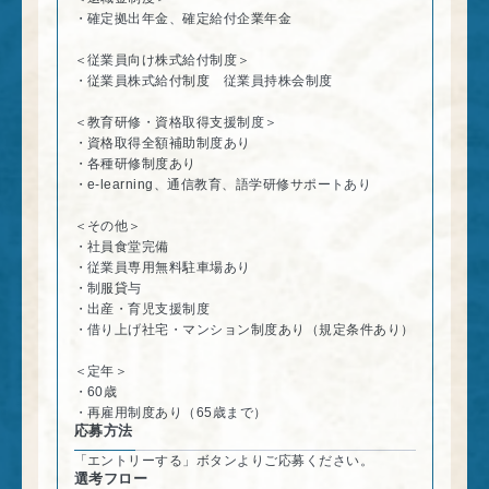
・確定拠出年金、確定給付企業年金
＜従業員向け株式給付制度＞
・従業員株式給付制度 従業員持株会制度
＜教育研修・資格取得支援制度＞
・資格取得全額補助制度あり
・各種研修制度あり
・e-learning、通信教育、語学研修サポートあり
＜その他＞
・社員食堂完備
・従業員専用無料駐車場あり
・制服貸与
・出産・育児支援制度
・借り上げ社宅・マンション制度あり（規定条件あり）
＜定年＞
・60歳
・再雇用制度あり（65歳まで）
応募方法
「エントリーする」ボタンよりご応募ください。
選考フロー