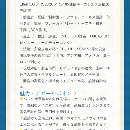
EtherCAT／RS232C／RS485通信等）のシステム構成
設計 等
・盤設計・配線：制御盤レイアウト、ハーネス設計、部
品選定（電源・ブレーカ・リレー・セーフティ機器）、
手配（BOM作成）
・立上げ・検証：評価、EMC／ESD対策、FMEA／DR
レビュー、サーボチューニング
・法規・安全規格対応：CE／UL、SEMI S2等の安全・
環境要件の適合設計（国内、アジア圏、アメリカ・ヨー
ロッパ圏など）
・現地対応：製造部門・サプライヤとの連携、国内・海
外での装置トラブルシュート、原因解析／再発防止
・開発の高度化：標準化／モジュール化、設計自動化
等
魅力・アピールポイント
パワー半導体やAI向け先端パッケージに関する装置
で、微細なノイズ対策から高速・高精度センシングまで
電気設計の深い専門性を磨けます
設計から立ち上げ、稼働、保守までモノづくりの全
工程に携わることができ、確かな成長を実感できます