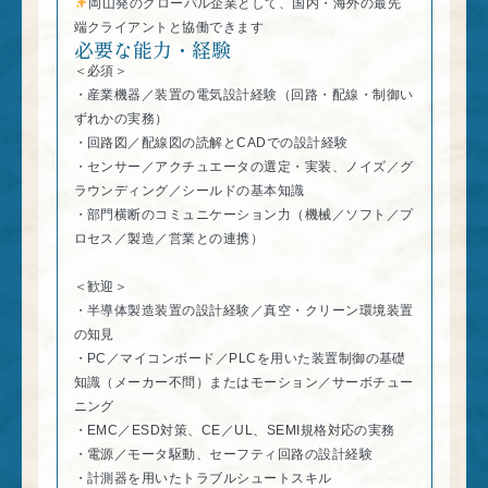
岡山発のグローバル企業として、国内・海外の最先
端クライアントと協働できます
必要な能力・経験
＜必須＞
・産業機器／装置の電気設計経験（回路・配線・制御い
ずれかの実務）
・回路図／配線図の読解とCADでの設計経験
・センサー／アクチュエータの選定・実装、ノイズ／グ
ラウンディング／シールドの基本知識
・部門横断のコミュニケーション力（機械／ソフト／プ
ロセス／製造／営業との連携）
＜歓迎＞
・半導体製造装置の設計経験／真空・クリーン環境装置
の知見
・PC／マイコンボード／PLCを用いた装置制御の基礎
知識（メーカー不問）またはモーション／サーボチュー
ニング
・EMC／ESD対策、CE／UL、SEMI規格対応の実務
・電源／モータ駆動、セーフティ回路の設計経験
・計測器を用いたトラブルシュートスキル