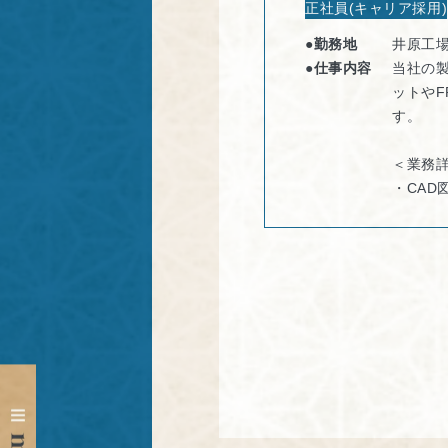
正社員(キャリア採用)
●勤務地
井原工
●仕事内容
当社の
ットや
す。
＜業務
・CAD