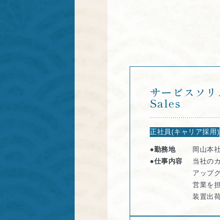
サービスソリュー
Sales
正社員(キャリア採用)
●勤務地
岡山本社
●仕事内容
当社の
アップ
営業を
装置出荷