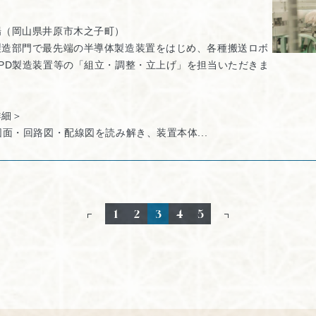
場（岡山県井原市木之子町）
製造部門で最先端の半導体製造装置をはじめ、各種搬送ロボ
FPD製造装置等の「組立・調整・立上げ」を担当いただきま
詳細＞
図面・回路図・配線図を読み解き、装置本体...
1
2
3
4
5