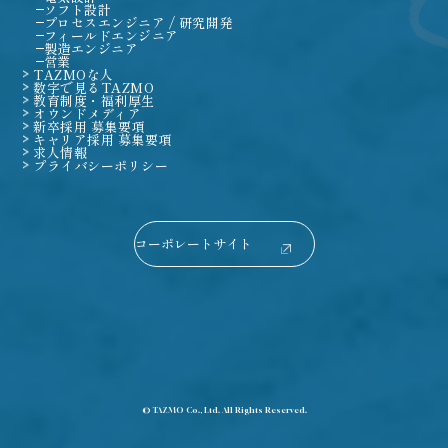
ソフト設計
プロセスエンジニア / 研究開発
フィールドエンジニア
製造エンジニア
営業
TAZMOな人
数字で見るTAZMO
教育制度・福利厚生
オウンドメディア
新卒採用 募集要項
キャリア採用 募集要項
求人情報
プライバシーポリシー
コーポレートサイト
© TAZMO Co., Ltd. All Rights Reserved.