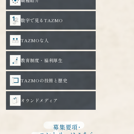
職種紹介
数字で見るTAZMO
TAZMOな人
教育制度・福利厚生
TAZMOの技術と歴史
オウンドメディア
募集要項･