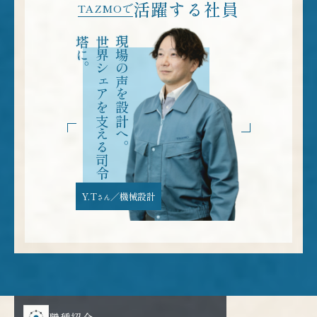
活躍する社員
TAZMOで
世
界
シ
ェ
ア
を
支
え
る
司
令
塔
に
。
現場の声を設計へ。
吹
き
込
み
、
装
置
の
「
頭
脳
」
を
つ
く
る
。
精緻な回路に命を
Y.T
／機械設計
W.S
／電
さん
さん