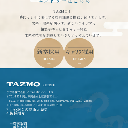
エントリーはこちら
TAZMOは、
時代とともに変化する技術課題に挑戦し続けています。
文系・理系を問わず、新しいアイデアと
情熱を持った皆さんと一緒に
未来の技術を創造していきたいと考えています。
タツモ株式会社 ／ TAZMO CO.,LTD.
701-1221 岡山県岡山市北区芳賀5311／
5311, Haga Kita-ku, Okayama-shi, Okayama 701-1221, Japan
TEL: 086-239-5000 ／ FAX: 086-239-5100
TAZMOの技術と歴史
職種紹介
機械設計
電気設計