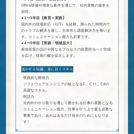
Office研修や簡単な案件を通じて、社内業務の基本を
習得。
1〜3年目【教育＋実践】
国内外の現場対応（OJT）を経験。限られた時間内で
のトラブル解決を通じ、主体性と課題解決力を養いま
す。コミュニケーション能力も必要です。
4〜5年目【実践・領域拡大】
新規装置の設計や異なるプロセスの装置担当へと領域
を広げ、技術の幅を拡大します。
活かせる知識、身に付くスキル
実践的な開発力
ソフトウェアエンジニアの核となるC、C++、C#の
高度なスキル。
対話力
社内外のやり取りを通じて磨かれる仕事の基盤となる
コミュニケーション能力。仕事を行う上で最も必要な
要素であり、あればあるだけ自分のためにもなりま
す！