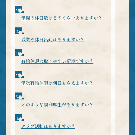
業務内容により海外出張が発生する場合があります（海
外顧客や海外拠点との打ち合わせ、装置立上げなど）。
頻度は職種やプロジェクトによって異なります。
年間の休日数はどのくらいありますか？
当社の年間休日は会社カレンダーに基づきます。例年の
標準的な年間休日は128日（完全週休2日制・祝日・年末
年始休暇等を含む）です。
残業や休日出勤はありますか？
正確な年間休日数は採用案内・雇用条件でご案内しま
装置の納期対応やプロジェクトの節目では残業や休日出
す。
勤が発生する場合があります。
一方で業務効率化やワークライフバランス推進のための
有給休暇は取りやすい環境ですか？
取り組みも行っており、残業削減に向けた制度や部署単
上司やチームの調整により、比較的取得しやすい環境を
位での調整を進めています。具体的な残業時間の目安は
目指しています。
配属先により異なりますので、面接時にご確認くださ
業務の繁閑に応じて取りにくい時期はありますが、計画
年次有給休暇は何日もらえますか？
い。
的な取得や代替体制の確立などで休みを取りやすくする
年次有給休暇は入社初年度に10日付与され、その後は勤
取り組みを行っています。
続年数に応じて付与日数が増えます。
また時間単位の有給休暇制度がございますので、都合に
具体的には入社2年目で11日、3年目で12日…と毎年1日
どのような福利厚生がありますか？
よって1時間から有休を取得することができます。
ずつ増加し、最大で20日（勤続6年目以降）まで取得可
健康保険、厚生年金、雇用保険、労災保険などの法定福
また法定以上の子の看護等休暇や特別休暇、慶弔休暇な
能です。
利厚生に加え、食事手当や資格手当、家族手当や住宅手
ども整備しています。
当がございます。
クラブ活動はありますか？
また、株式給付制度や従業員持株会制度、確定拠出年金
現在、正式なクラブ活動（部活動・サークル）は設けて