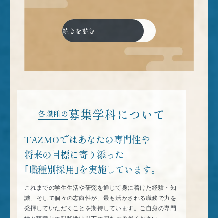
がりがあります。AI、IoT、自動運転、電気自
動車、スマートフォン、ロボットなど、皆さん
続きを読む
の身近な製品の進化を支えているのが、私たち
の技術なのです。ここには、先端技術やモノづ
くりに本気で挑戦できる環境があります。とき
に難しい壁にぶつかることもありますが、その
過程には確かな成長と、大きな達成感がありま
募集学科について
す。新しい発想を歓迎し、1つのアイデアが世
各職種の
界の“作り方”を変えていく―—、そんな瞬間に
TAZMOではあなたの専門性や
立ち会える仕事でもあります。TAZMOの強み
将来の目標に寄り添った
は、世界中の技術開発や製造現場と繋がりなが
｢職種別採用｣を実施しています｡
ら、新しい価値を生み出せることです。日本発
の技術を世界へ届け、まだ見ぬ未来の当たり前
これまでの学生生活や研究を通じて身に着けた経験・知
識、そして個々の志向性が、最も活かされる職務で力を
を生み出していく。皆さん自身のキャリアが、
発揮していただくことを期待しています。ご自身の専門
その一端を担うことになります。「新しいモノ