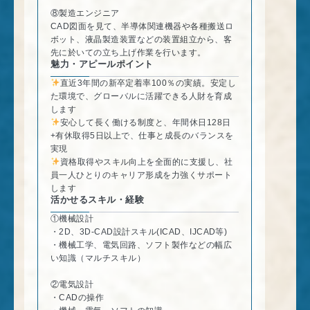
⑧製造エンジニア
CAD図面を見て、半導体関連機器や各種搬送ロ
ボット、液晶製造装置などの装置組立から、客
先に於いての立ち上げ作業を行います。
魅力・アピールポイント
直近3年間の新卒定着率100％の実績。安定し
た環境で、グローバルに活躍できる人財を育成
します
安心して長く働ける制度と、年間休日128日
+有休取得5日以上で、仕事と成長のバランスを
実現
資格取得やスキル向上を全面的に支援し、社
員一人ひとりのキャリア形成を力強くサポート
します
活かせるスキル・経験
①機械設計
・2D、3D-CAD設計スキル(ICAD、IJCAD等)
・機械工学、電気回路、ソフト製作などの幅広
い知識（マルチスキル）
②電気設計
・CADの操作