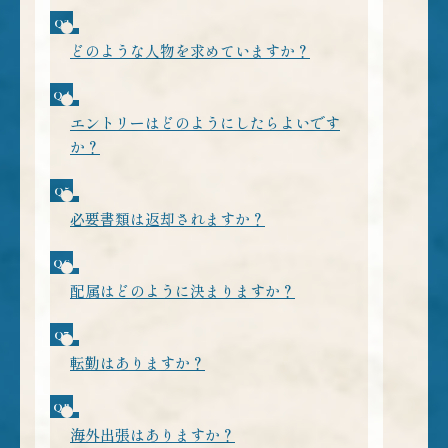
はい、可能です。希望があれば、社内見学や先輩社員
（OB・OG）との面談・座談会の場をご用意します。
業務内容やキャリアパス、職場の雰囲気などを直接聞け
どのような人物を求めていますか？
る良い機会ですので、興味のある方は採用窓口へご連絡
好奇心を持ち、新しい技術や課題に創造性をもって前向
ください。
きに挑戦できる方。
自律した個人として成果に責任を持ちつつ、チームで切
エントリーはどのようにしたらよいです
磋琢磨し、成功体験を積み上げられる方。
か？
グローバルに海外拠点・顧客と連携し、全社横断でお客
マイナビよりエントリーをお待ちしております。ご不明
様の課題解決を推進できる方 を求めています。
点があれば採用窓口までお問い合わせください。
必要書類は返却されますか？
原則として、履歴書・成績証明書などの応募書類は返却
しておりません。
個人情報は採用選考の目的で厳重に管理し、選考終了後
配属はどのように決まりますか？
は当社の規程に基づき適切に廃棄または保管します。
配属は、応募時の希望、適性・スキル、評価に加え、人
返却を希望される場合は、事前に採用窓口へご相談くだ
員計画および人財戦略を総合的に勘案して決定します。
さい（ただし対応できない場合があります）。
入社後のキャリアチェンジや希望異動についても柔軟に
転勤はありますか？
相談を受け付け、長期的なキャリア形成を見据えた配属
配属先や職種によっては転勤の可能性があります。募集
を目指します。
要項や面接時に転勤の有無について明示しますので、不
安がある場合は事前に採用担当にご確認ください。
海外出張はありますか？