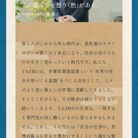
人の暮らしを想う｢熱｣がある。
佐藤 泰之
代表取締役社長
皆さんがこれから歩む時代は、最先端のテクノ
ロジーが驚くほど身近になり、社会の姿そのも
のが大きく変わっていく時代です。私たち
TAZMOは、半導体製造装置という“未来の社
会を形づくる基盤”をつくる会社として、人々
のより良い暮らしの実現に貢献してきました。
そしてこれからも、その使命は揺らぐことなく
続いていきます。TAZMOの仕事は、一見する
と専門性が高く難しいものに思えるかもしれま
せん。しかし、その先には「自分の仕事が、世
界の暮らしをより豊かにする」という確かな繋