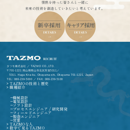
情熱を持った皆さんと一緒に
未来の技術を創造していきたいと考えています。
タツモ株式会社 ／ TAZMO CO.,LTD.
701-1221 岡山県岡山市北区芳賀5311／
5311, Haga Kita-ku, Okayama-shi, Okayama 701-1221, Japan
TEL: 086-239-5000 ／ FAX: 086-239-5100
TAZMOの技術と歴史
職種紹介
機械設計
電気設計
ソフト設計
プロセスエンジニア / 研究開発
フィールドエンジニア
製造エンジニア
営業
TAZMOな人
数字で見るTAZMO