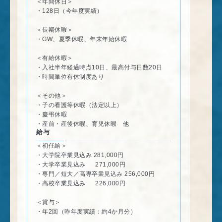
＜年間休日＞
・128日（今年度実績）
＜長期休暇＞
・GW、夏季休暇、年末年始休暇
＜有給休暇＞
・入社半年経過時点10日、最高付与日数20日
・時間単位有休制度あり
＜その他＞
・子の看護等休暇（法定以上）
・慶弔休暇
・産前・産後休暇、育児休暇 他
給与
＜初任給＞
・大学院卒業見込み 281,000円
・大学卒業見込み 271,000円
・専門／短大／高専卒業見込み 256,000円
・高校卒業見込み 226,000円
＜賞与＞
・年2回（昨年度実績：約4か月分）