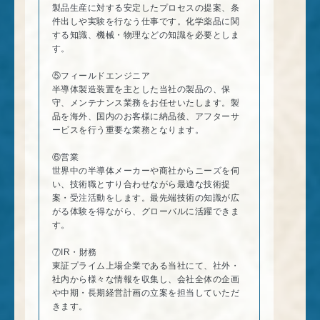
製品生産に対する安定したプロセスの提案、条
件出しや実験を行なう仕事です。化学薬品に関
する知識、機械・物理などの知識を必要としま
す。
⑤フィールドエンジニア
半導体製造装置を主とした当社の製品の、保
守、メンテナンス業務をお任せいたします。製
品を海外、国内のお客様に納品後、アフターサ
ービスを行う重要な業務となります。
⑥営業
世界中の半導体メーカーや商社からニーズを伺
い、技術職とすり合わせながら最適な技術提
案・受注活動をします。最先端技術の知識が広
がる体験を得ながら、グローバルに活躍できま
す。
⑦IR・財務
東証プライム上場企業である当社にて、社外・
社内から様々な情報を収集し、会社全体の企画
や中期・長期経営計画の立案を担当していただ
きます。