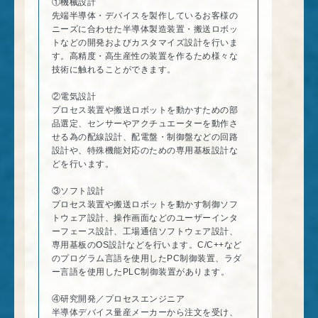
①機械設計
先端半導体・デバイスを製作しているお客様の
ニーズに合わせた半導体製造装置・搬送ロボッ
トなどの開発およびカスタマイズ設計を行いま
す。高精度・高生産性の装置を作るため様々な
技術に触れることができます。
②電気設計
プロセス装置や搬送ロボットを動かすための部
品選定、センサーやアクチュエーターを動作さ
せる為の配線設計、配電盤・制御盤などの回路
設計や、特殊機能対応のための専用基板設計な
どを行います。
③ソフト設計
プロセス装置や搬送ロボットを動かす制御ソフ
トウェア設計、操作画面などのユーザーインタ
ーフェース設計、工場通信ソフトウェア設計、
専用基板のOS設計などを行います。C/C++など
のプログラム言語を使用したPC制御装置、ラダ
ー言語を使用したPLC制御装置があります。
④研究開発／プロセスエンジニア
半導体デバイス量産メーカーから注文を受け、