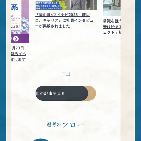
『岡山県×マイナビ2028 晴レ
ロ、キャリア』に社員インタビュ
常識を疑うことから
ーが掲載されました
来は始まる ―「もの
ェクト」統括インタ
26年5月23日
28理系就活イベ
に出展致します
他の記事を見る
フロー
選考の