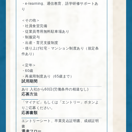
・e-learning、通信教育、語学研修サポートあ
り
＜その他＞
・社員食堂完備
・従業員専用無料駐車場あり
・制服貸与
・出産・育児支援制度
・借り上げ社宅・マンション制度あり（規定条
件あり）
＜定年＞
・60歳
・再雇用制度あり（65歳まで）
試用期間
あり 入社から60日(労働条件の相違なし)
応募方法
「マイナビ」もしくは「エントリー」ボタンよ
りご応募ください。
応募書類
エントリーシート、卒業見込証明書、成績証明
書
選考フロー