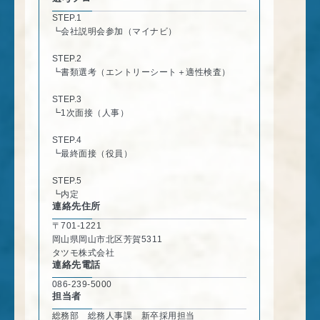
STEP.1
┗会社説明会参加（マイナビ）
STEP.2
┗書類選考（エントリーシート＋適性検査）
STEP.3
┗1次面接（人事）
STEP.4
┗最終面接（役員）
STEP.5
┗内定
連絡先住所
〒701-1221
岡山県岡山市北区芳賀5311
タツモ株式会社
連絡先電話
086-239-5000
担当者
総務部 総務人事課 新卒採用担当