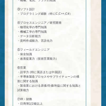
・機械、電気、ソフトの知識
③ソフト設計
・プログラミング経験（特にC,C++,C#）
④プロセスエンジニア／研究開発
・物理化学の専門知識
・機械工学の専門知識
・データ分析能力
・資料作成能力、言語化力
⑤フィールドエンジニア
・保全知識
・改善提案力（技術営業能力）
⑥営業
・語学力 (特に英語または中国語)
・半導体製造プロセスやサプライチェーンの構
造に関する知識
・製造業における原価/売価/利益に関する知識と
試算能力
⑦IR・財務
・日商簿記2級以上