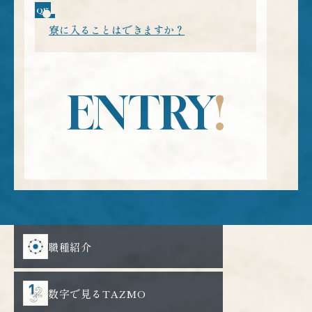
や確定給付企業年金などの資産形成支援も充実しており
おりません。
ます。
その代わりに、社員交流を目的とした年1回の社内イベ
寮に入ることはできますか？
その他、育児・介護休業制度、スキルアップ補助として
ントや各種勉強会・プロジェクト単位の懇親会を開催し
独身の方を対象に、借り上げ社宅をご用意しておりま
資格取得支援制度（全額補助）などを提供しています。
ており、部署を横断した交流の場を提供しています。
す。（会社規定による）
社内で自主的に有志グループが活動することは歓迎して
います。
ENTRY
!
新卒採用
エントリー
マイナビサイトより
応募フォームはこちらから
エントリーいただけます
エントリーお待ちしております
職種紹介
数字で見るTAZMO