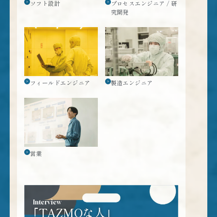
ソフト設計
プロセスエンジニア / 研
究開発
フィールドエンジニア
製造エンジニア
営業
Interview
｢TAZMOな人｣