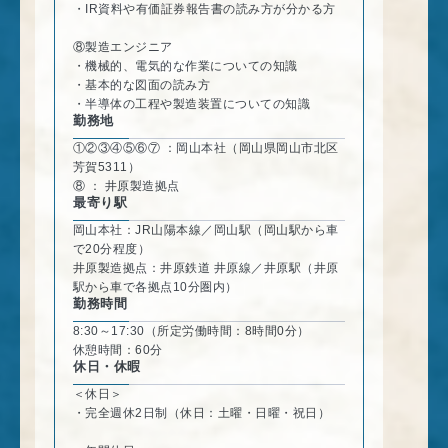
・IR資料や有価証券報告書の読み方が分かる方
⑧製造エンジニア
・機械的、電気的な作業についての知識
・基本的な図面の読み方
・半導体の工程や製造装置についての知識
勤務地
①②③④⑤⑥⑦ ：岡山本社（岡山県岡山市北区
芳賀5311）
⑧ ： 井原製造拠点
最寄り駅
岡山本社：JR山陽本線／岡山駅（岡山駅から車
で20分程度）
井原製造拠点：井原鉄道 井原線／井原駅（井原
駅から車で各拠点10分圏内）
勤務時間
8:30～17:30（所定労働時間：8時間0分）
休憩時間：60分
休日・休暇
＜休日＞
・完全週休2日制（休日：土曜・日曜・祝日）