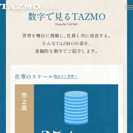
数字で見るTAZMO
Data by TAZMO
世界を舞台に挑戦し､社員と共に成長する｡
そんなTAZMOの姿を､
客観的な数字でご紹介します｡
仕事のスケール
岡山から世界へ