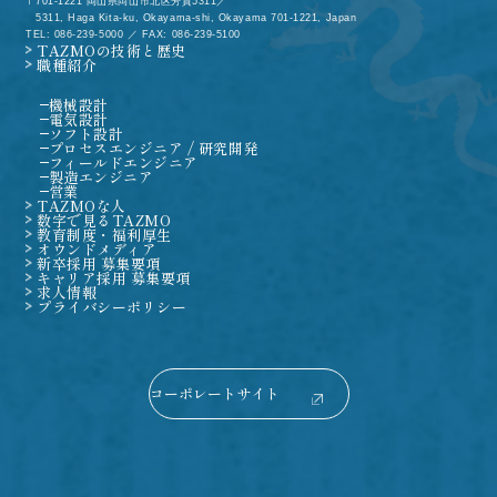
701-1221 岡山県岡山市北区芳賀5311／
5311, Haga Kita-ku, Okayama-shi, Okayama 701-1221, Japan
TEL: 086-239-5000 ／ FAX: 086-239-5100
TAZMOの技術と歴史
職種紹介
機械設計
電気設計
ソフト設計
プロセスエンジニア / 研究開発
フィールドエンジニア
製造エンジニア
営業
TAZMOな人
数字で見るTAZMO
教育制度・福利厚生
オウンドメディア
新卒採用 募集要項
キャリア採用 募集要項
求人情報
プライバシーポリシー
コーポレートサイト