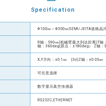
Specification
Φ100㎜～Φ300㎜SEMI/JEITA規格晶
R轴：590㎜(机械臂最大到达距离)T轴：35
轴：360deg(原点：±180deg） Z轴：
X,Y方向：±0.1㎜ (3σ)Z轴：±0.05㎜ 
可任意选择
数字显示真空传感器
RS232C,ETHERNET