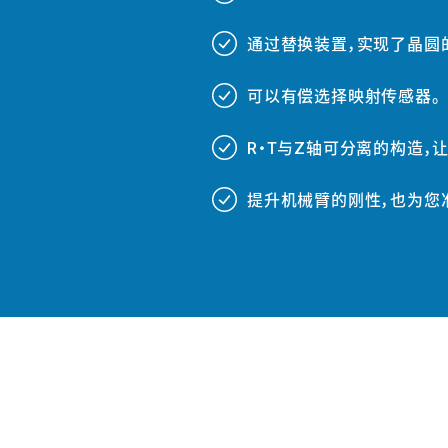
###
通过替换装置，实现了晶圆
###
可以有偿选择映射传感器。
###
R・T与Z轴可分离的构造，
###
提升机械臂的刚性，也为您准
###