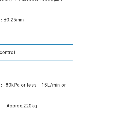
：±0.25mm
control
C：-80kPa or less 15L/min or
pprox.220kg