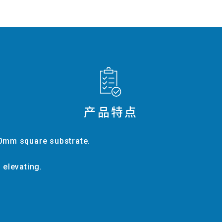
产品特点
0mm square substrate.
 elevating.