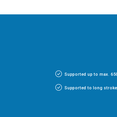
Supported up to max. 65
###
Supported to long stroke
###