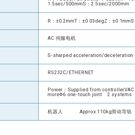
1.5sec/500mmS：2.5sec/2000mm
R：±0.2mmT：±0.03degZ：±0.1mmS
AC 伺服电机
S-sharped acceleration/deceleration 
RS232C/ETHERNET
Power：Supplied from controllerVA
moreΦ6 one-touch joint 2 systems
机器人 Approx.110kg滑动导轨 A