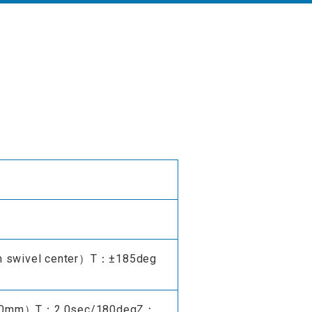
ivel center）T：±185deg
760mm）T：2.0sec/180degZ：