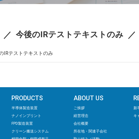
今後のIRテストテキストのみ
のIRテストテキストのみ
PRODUCTS
ABOUT US
R
半導体製造装置
ご挨拶
新
ナノインプリント
経営理念
キ
FPD製造装置
会社概要
クリーン搬送システム
所在地・関連子会社
精密⾦型・樹脂成形品
取り組み／活動