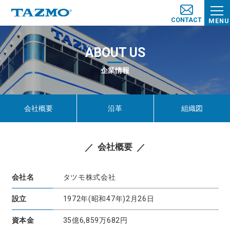
CONTACT
MENU
ABOUT US
企業情報
会社概要
沿革
組織図
会社概要
会社名
タツモ株式会社
設立
1972年(昭和47年)2月26日
資本金
35億6,859万682円