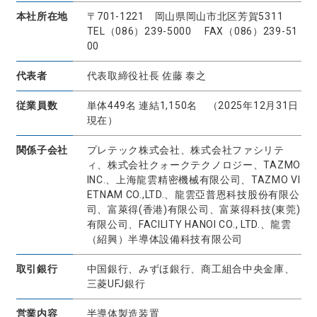
本社所在地
〒701-1221 岡山県岡山市北区芳賀5311
TEL（086）239-5000 FAX（086）239-51
00
代表者
代表取締役社長 佐藤 泰之
従業員数
単体449名 連結1,150名 （2025年12月31日
現在）
関係子会社
プレテック株式会社、株式会社ファシリテ
ィ、株式会社クォークテクノロジー、TAZMO
INC.、上海龍雲精密機械有限公司、TAZMO VI
ETNAM CO.,LTD.、龍雲亞普恩科技股份有限公
司、富萊得(香港)有限公司、富萊得科技(東莞)
有限公司、FACILITY HANOI CO., LTD.、龍雲
（紹興）半導体設備科技有限公司
取引銀行
中国銀行、みずほ銀行、商工組合中央金庫、
三菱UFJ銀行
営業内容
半導体製造装置