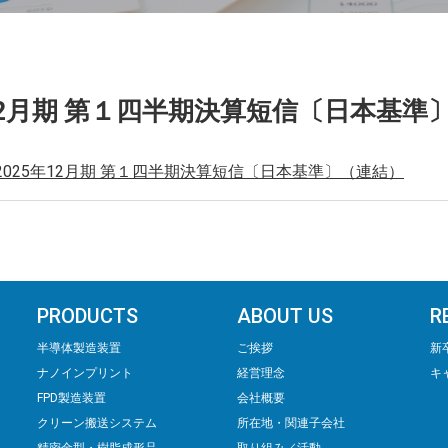
年12月期 第１四半期決算短信〔日本基準
2025年12月期 第１四半期決算短信〔日本基準〕（連結）
PRODUCTS
ABOUT US
R
半導体製造装置
ご挨拶
新
ナノインプリント
経営理念
キ
FPD製造装置
会社概要
クリーン搬送システム
所在地・関連子会社
精密⾦型・樹脂成形品
取り組み／活動