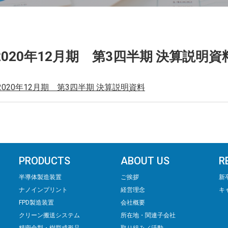
2020年12月期 第3四半期 決算説明資
2020年12月期 第3四半期 決算説明資料
PRODUCTS
ABOUT US
R
半導体製造装置
ご挨拶
新
ナノインプリント
経営理念
キ
FPD製造装置
会社概要
クリーン搬送システム
所在地・関連子会社
精密⾦型・樹脂成形品
取り組み／活動