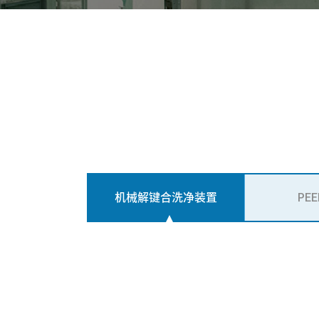
机械解键合洗净装置
PE